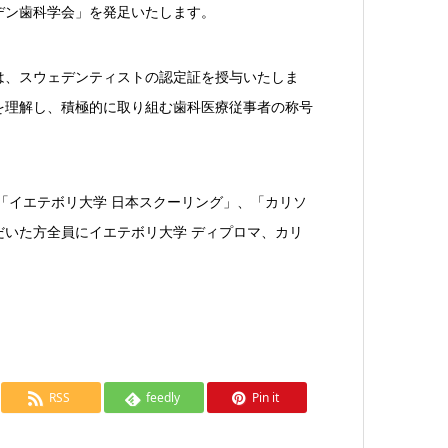
デン歯科学会」を発足いたします。
は、スウェデンティストの認定証を授与いたしま
を理解し、積極的に取り組む歯科医療従事者の称号
「イエテボリ大学 日本スクーリング」、「カリソ
いた方全員にイエテボリ大学 ディプロマ、カリ
RSS
feedly
Pin it