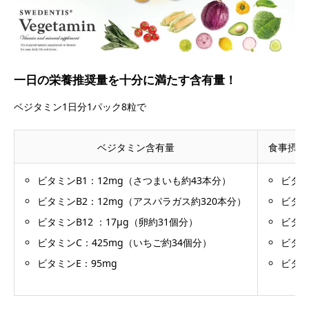
一日の栄養推奨量を十分に満たす含有量！
ベジタミン1日分1パック8粒で
ベジタミン含有量
食事摂取
ビタミンB1：12mg（さつまいも約43本分）
ビタミ
ビタミンB2：12mg（アスパラガス約320本分）
ビタミ
ビタミンB12 ：17μg（卵約31個分）
ビタミン
ビタミンC：425mg（いちご約34個分）
ビタミ
ビタミンE：95mg
ビタミ